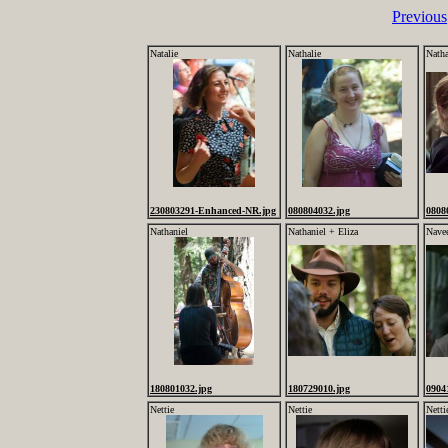
Previous
Natalie
Nathalie
Natha
230803291-Enhanced-NR.jpg
080804032.jpg
0808
Nathaniel
Nathaniel + Eliza
Nave
180801032.jpg
180729010.jpg
0904
Nettie
Nettie
Netti