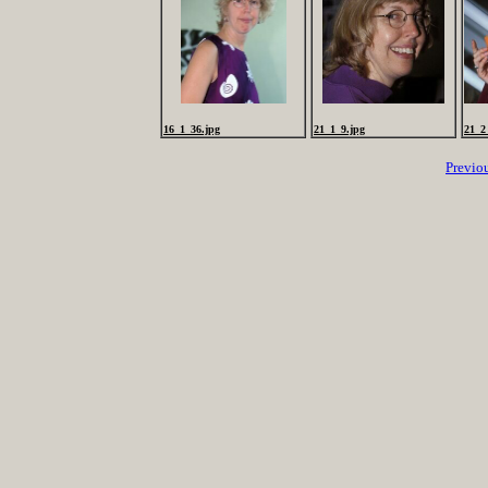
16_1_36.jpg
21_1_9.jpg
21_2
Previo