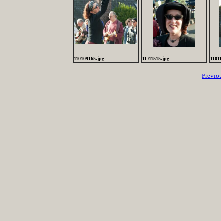
110109165.jpg
11011515.jpg
1101
Previo