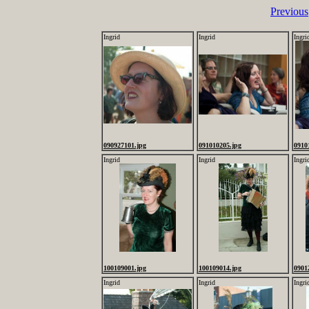
Previous
Ingrid
Ingrid
Ingri
090927101.jpg
091010205.jpg
0910
Ingrid
Ingrid
Ingri
100109001.jpg
100109014.jpg
0901
Ingrid
Ingrid
Ingri