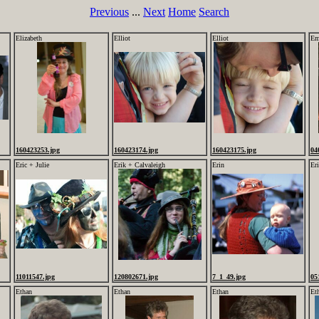
Previous
...
Next
Home
Search
Elizabeth
Elliot
Elliot
Em
160423253.jpg
160423174.jpg
160423175.jpg
04
Eric + Julie
Erik + Calvaleigh
Erin
Er
11011547.jpg
120802671.jpg
7_1_49.jpg
05
Ethan
Ethan
Ethan
Et