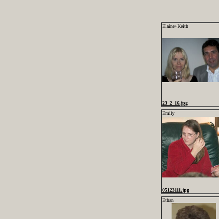
Elaine+Keith
23_2_16.jpg
Emily
05123111.jpg
Ethan