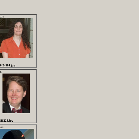
ily
0424114.jpg
in
111224.jpg
han