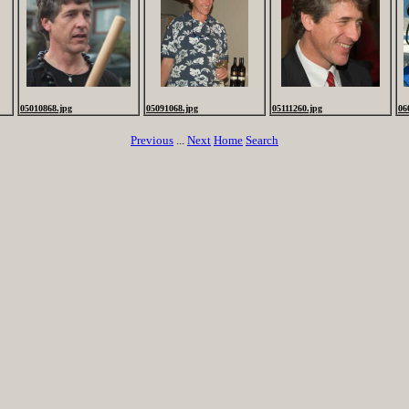
05010868.jpg
05091068.jpg
05111260.jpg
06
Previous
...
Next
Home
Search