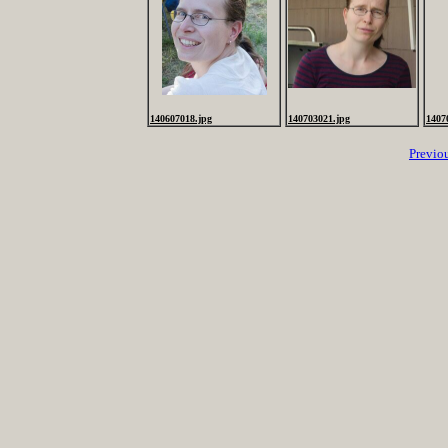
140607018.jpg
140703021.jpg
1407
Previo