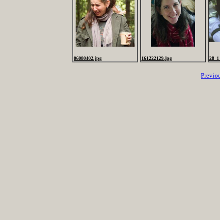
06080402.jpg
161222129.jpg
28_1
Previo