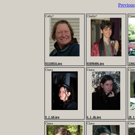
Previous
Cathy?
Charlie?
Chas
03110816.jpg
05090406.jpg
1304
Chava
Chava
Chav
8_2_68.jpg
6_1_46.jpg
28_1
Chava
Chava
Chava