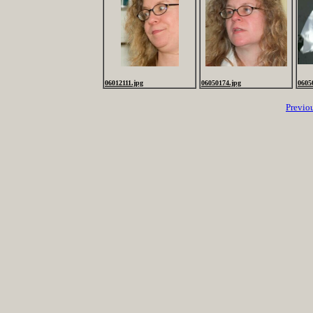
06012111.jpg
06050174.jpg
0605
Previo