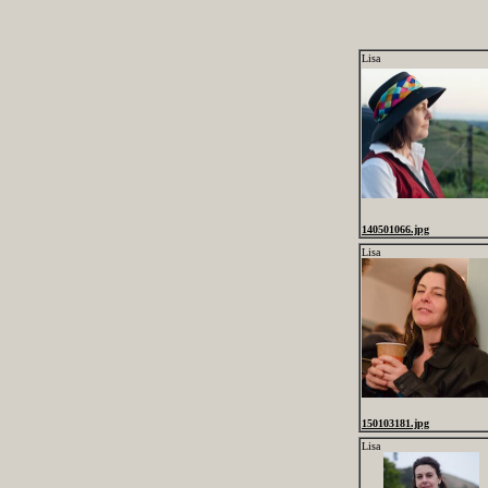
Lisa
140501066.jpg
Lisa
150103181.jpg
Lisa