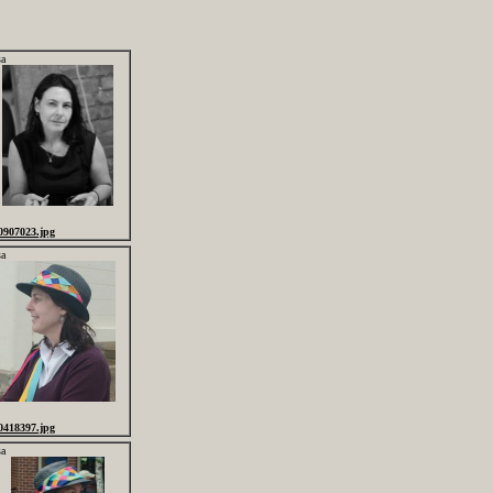
sa
0907023.jpg
sa
0418397.jpg
sa