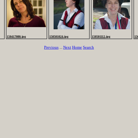
150417080.jpg
150501024.jpg
150501112.jpg
15
Previous
...
Next
Home
Search