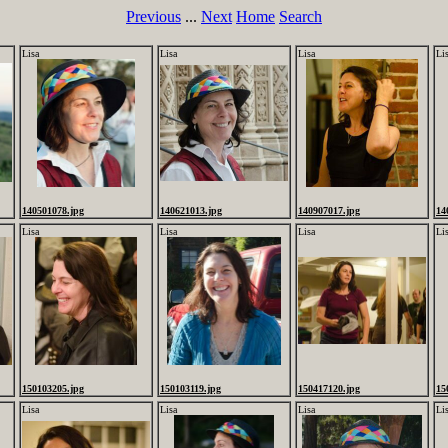
Previous
...
Next
Home
Search
Lisa
Lisa
Lisa
Li
140501078.jpg
140621013.jpg
140907017.jpg
14
Lisa
Lisa
Lisa
Li
150103205.jpg
150103119.jpg
150417120.jpg
15
Lisa
Lisa
Lisa
Li