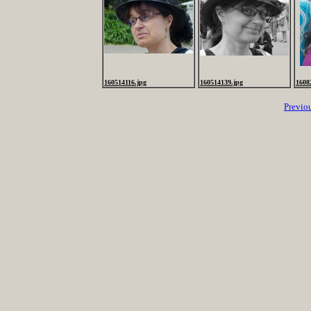
160514116.jpg
160514139.jpg
1608
Previo