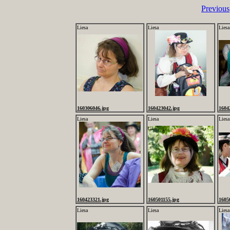
Previous
Liesa
Liesa
Liesa
160306046.jpg
160423042.jpg
1604
Liesa
Liesa
Liesa
160423321.jpg
160501155.jpg
1605
Liesa
Liesa
Liesa