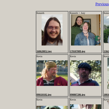
Previous
Kennith
Kennith + Joey
Kenn
160620052.jpg
170107009.jpg
1504
Kevin
Kevin
Kevi
090110102.jpg
090807206.jpg
1001
Kevin
Kevin
Kevi