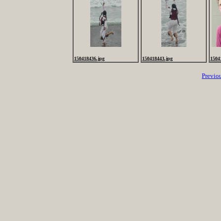
150418436.jpg
150418443.jpg
1504
Previo