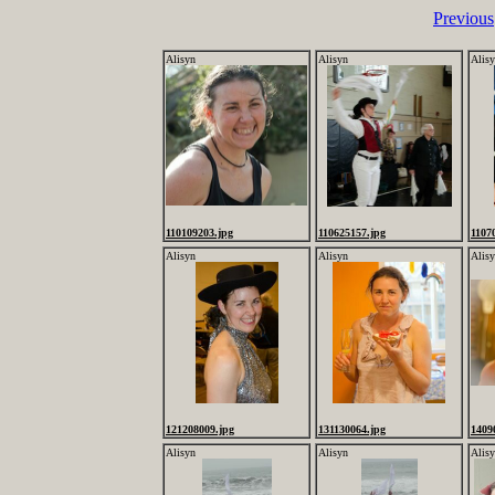
Previous
Alisyn
Alisyn
Alis
110109203.jpg
110625157.jpg
1107
Alisyn
Alisyn
Alis
121208009.jpg
131130064.jpg
1409
Alisyn
Alisyn
Alis