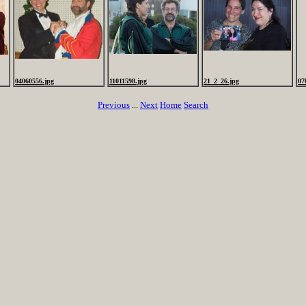
04060556.jpg
11011598.jpg
21_2_26.jpg
07
Previous
...
Next
Home
Search