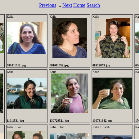
Previous
...
Next
Home
Search
Kalia
Kalia
Kalia
Ka
081011012.jpg
081011052.jpg
08122853.jpg
09
Kalia
Kalia
Kalia
Ka
11011531.jpg
130729521.jpg
130731642.jpg
17
Kalia + Jon
Kalia + Jon
Kalia + Sarah
Kal