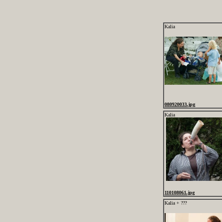
Kalia
080920033.jpg
Kalia
110108061.jpg
Kalia + ???