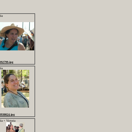
lia
092799.jpg
lia
0930024.jpg
ia + Victoria