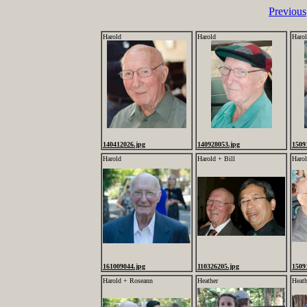
Previous
Harold
Harold
Haro
140412026.jpg
140928053.jpg
1509
Harold
Harold + Bill
Haro
161009044.jpg
110326205.jpg
1509
Harold + Roseann
Heather
Heath