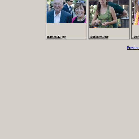
161009042.jpg
140808392.jpg
1408
Previo