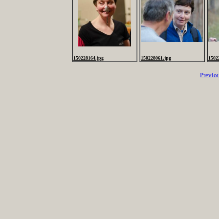
150228164.jpg
150228061.jpg
1502
Previo