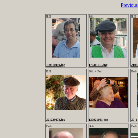
Previous
Bill
Bill
Bill
160910019.jpg
170311010.jpg
2109
Bill
Bill + Peri
Bob
221229078.jpg
120921003.jpg
20_1
Bob
Bob
Bob