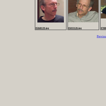
05040139.jpg
05033120.jpg
0708
Previo