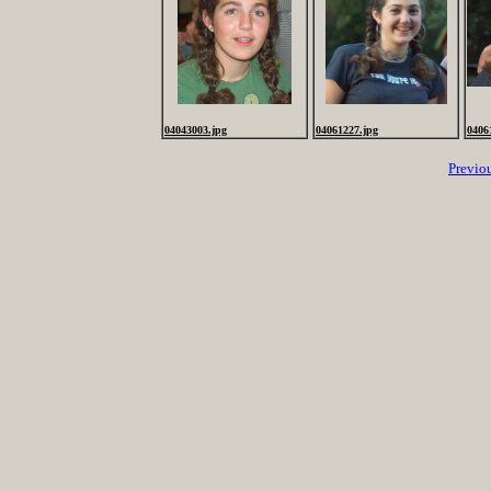
04043003.jpg
04061227.jpg
0406
Previo