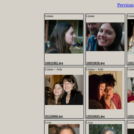
Previous
Linnea
Linnea
Linne
160611082.jpg
160910030.jpg
1203
Linnea + Judy
Linnea + Judy
Linn
111226060.jpg
120326045.jpg
1203
Livia
Livia
Livia