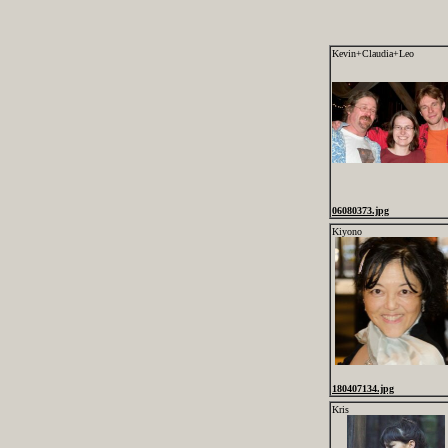
Kevin+Claudia+Leo
06080373.jpg
Kiyono
180407134.jpg
Kris