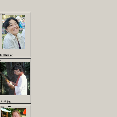
yono
0930043.jpg
is
_2_47.jpg
isten + ???