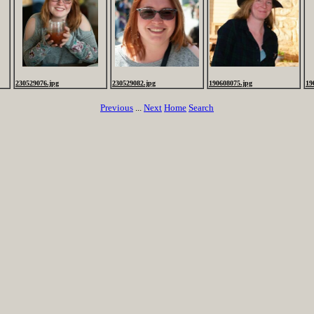
230529076.jpg
230529082.jpg
190608075.jpg
19
Previous
...
Next
Home
Search