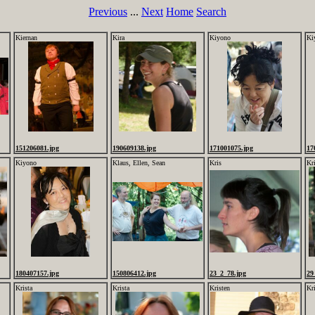
Previous
...
Next
Home
Search
Kiernan
Kira
Kiyono
Ki
151206081.jpg
190609138.jpg
171001075.jpg
17
Kiyono
Klaus, Ellen, Sean
Kris
Kr
180407157.jpg
150806412.jpg
23_2_78.jpg
29
Krista
Krista
Kristen
Kr