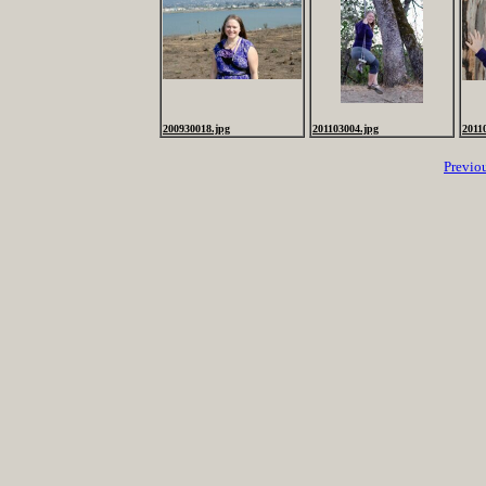
200930018.jpg
201103004.jpg
2011
Previo