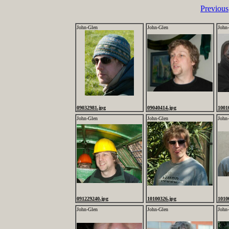
Previous
John-Glen
John-Glen
John
09032981.jpg
09040414.jpg
1001
John-Glen
John-Glen
John
091229240.jpg
10100326.jpg
1010
John-Glen
John-Glen
John