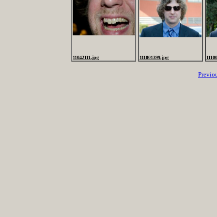
11042111.jpg
111001399.jpg
1110
Previo