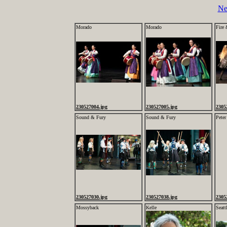
Ne
Morado
Morado
Fire 
230527004.jpg
230527005.jpg
2305
Sound & Fury
Sound & Fury
Peter
230527030.jpg
230527038.jpg
2305
Mossyback
Kelle
Seatt