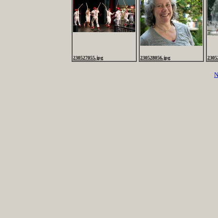
230527055.jpg
230528056.jpg
2305
N