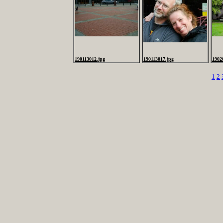
190113012.jpg
190113017.jpg
1902
1
2