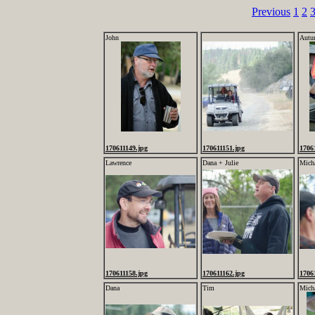
Previous
1
2
John
Autu
170611149.jpg
170611151.jpg
1706
Lawrence
Dana + Julie
Mich
170611158.jpg
170611162.jpg
1706
Dana
Tim
Mich