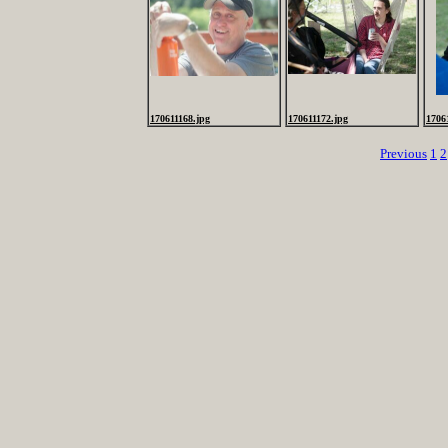
170611168.jpg
170611172.jpg
1706
Previous
1
2