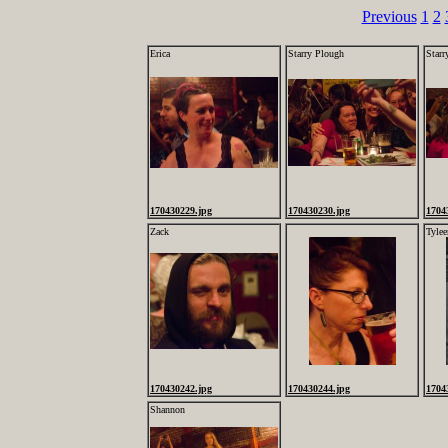
Previous
1
2
Erica
Starry Plough
Starr
170430229.jpg
170430230.jpg
1704
Zack
Tylee
170430242.jpg
170430244.jpg
1704
Shannon