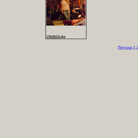
170430255.jpg
Previous
1