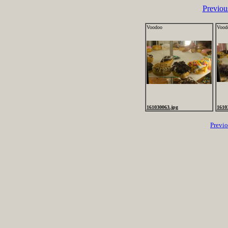
Previou
Voodoo
Vood
161030063.jpg
1610
Previ