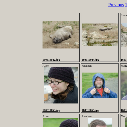
Previous
Lima
160319042.jpg
160319044.jpg
1603
Alice
Jonathan
Magg
160319053.jpg
160319055.jpg
1603
Alice
Jonathan
Moll