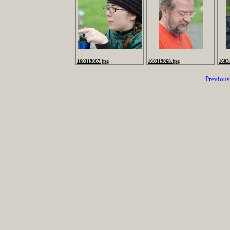
160319067.jpg
160319068.jpg
1603
Previous