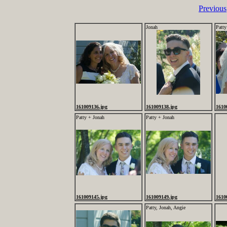
Previous
Jonah
Patty
161009136.jpg
161009138.jpg
1610
Patty + Jonah
Patty + Jonah
161009145.jpg
161009149.jpg
1610
Patty, Jonah, Angie