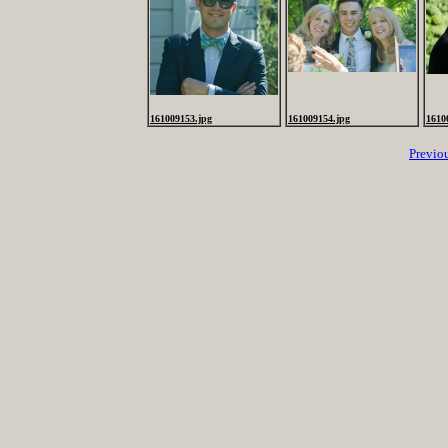
161009153.jpg
161009154.jpg
1610
Previo