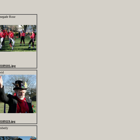
negade Rose
0109101.jpg
vid
0109119.jpg
mberly