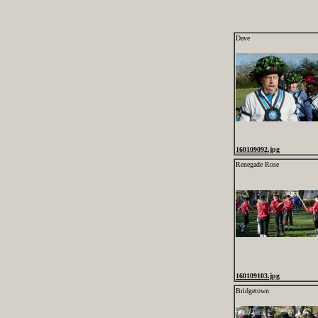
Dave
160109092.jpg
Renegade Rose
160109103.jpg
Bridgetown