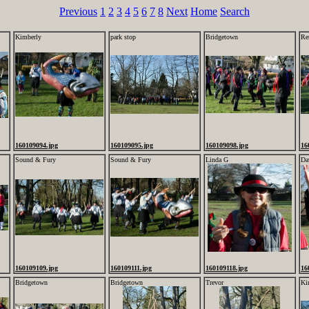
Previous
1
2
3
4
5
6
7
8
Next
Home
Search
Kimberly
park stop
Bridgetown
Re
160109094.jpg
160109095.jpg
160109098.jpg
16
Sound & Fury
Sound & Fury
Linda G
Da
160109109.jpg
160109111.jpg
160109118.jpg
16
Bridgetown
Bridgetown
Trevor
Ki