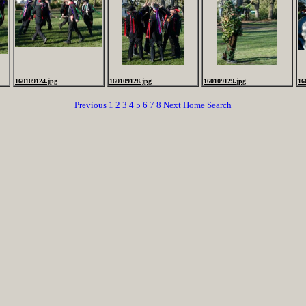
160109124.jpg
160109128.jpg
160109129.jpg
16
Previous
1
2
3
4
5
6
7
8
Next
Home
Search