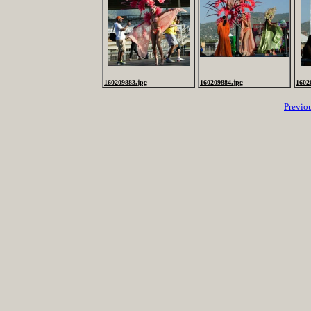
160209883.jpg
160209884.jpg
1602
Previo