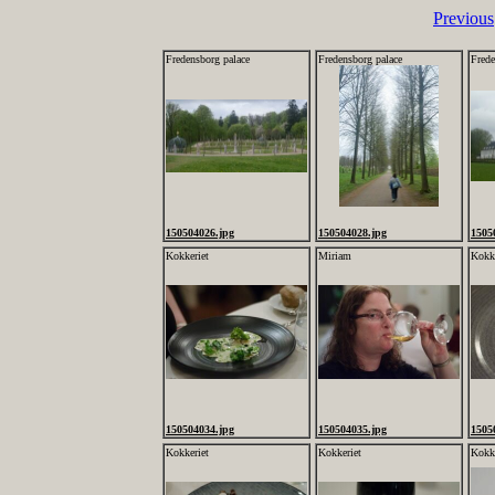
Previous
Fredensborg palace
Fredensborg palace
Frede
150504026.jpg
150504028.jpg
1505
Kokkeriet
Miriam
Kokke
150504034.jpg
150504035.jpg
1505
Kokkeriet
Kokkeriet
Kokke