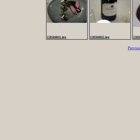
150504041.jpg
150504042.jpg
1505
Previo