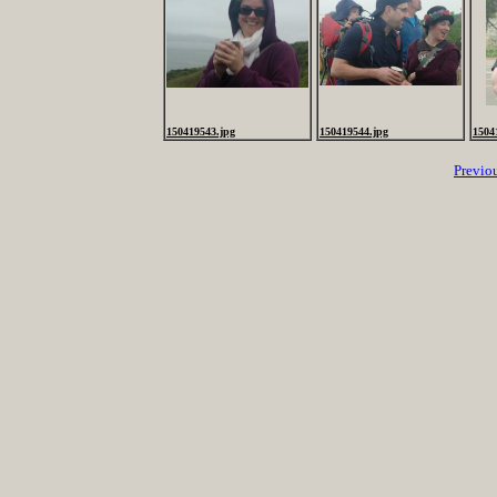
150419543.jpg
150419544.jpg
1504
Previo