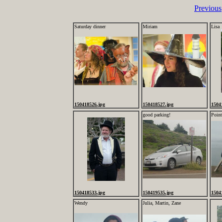
Previous
Saturday dinner
Miriam
Lisa
150418526.jpg
150418527.jpg
1504
good parking!
Point
150418533.jpg
150419535.jpg
1504
Wendy
Julia, Martin, Zane