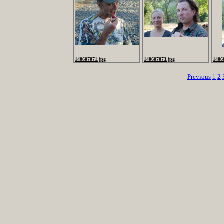
140607071.jpg
140607073.jpg
1406
Previous
1
2