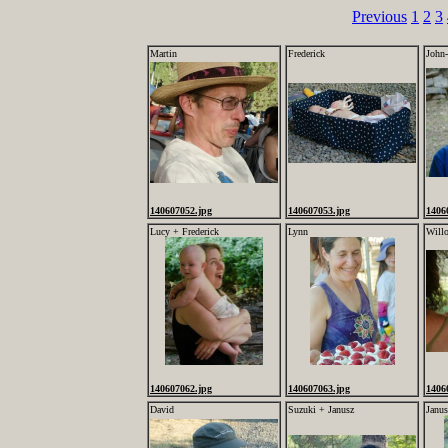
Previous
1
2
3
Martin
Frederick
John
140607052.jpg
140607053.jpg
1406
Lucy + Frederick
Lynn
Will
140607062.jpg
140607063.jpg
1406
David
Suzuki + Janusz
Janus