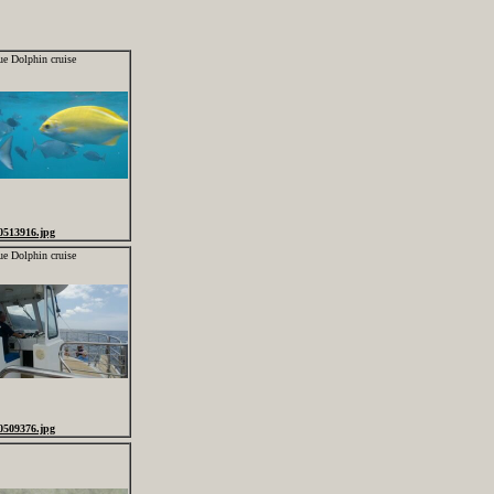
ue Dolphin cruise
0513916.jpg
ue Dolphin cruise
0509376.jpg