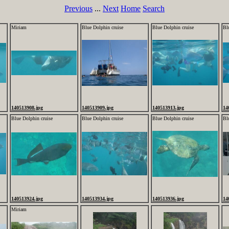
Previous
...
Next
Home
Search
Miriam
Blue Dolphin cruise
Blue Dolphin cruise
Bl
140513908.jpg
140513909.jpg
140513913.jpg
14
Blue Dolphin cruise
Blue Dolphin cruise
Blue Dolphin cruise
Bl
140513924.jpg
140513934.jpg
140513936.jpg
14
Miriam