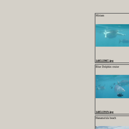
Miriam
140513907.jpg
Blue Dolphin cruise
140513919.jpg
Hanama'ula beach