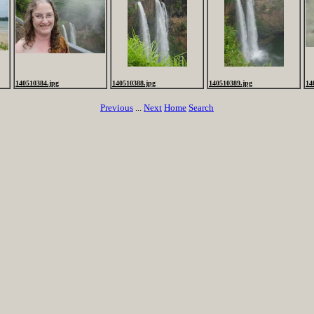
140510384.jpg
140510388.jpg
140510389.jpg
14
Previous
...
Next
Home
Search