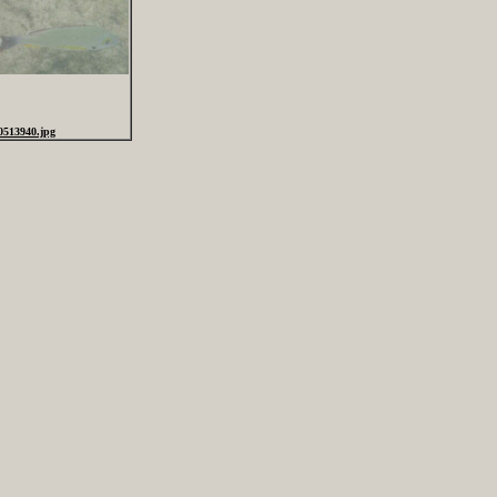
0513940.jpg