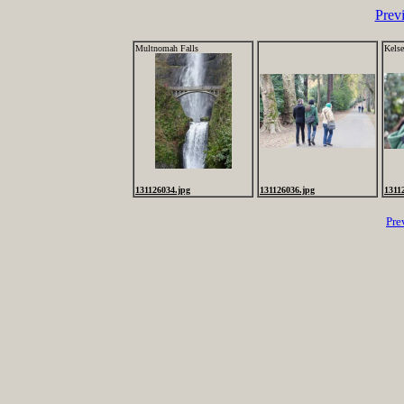
Prev
Multnomah Falls
Kels
131126034.jpg
131126036.jpg
1311
Pre