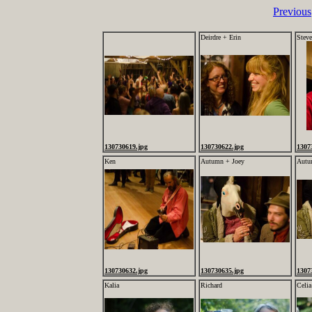
Previous
Deirdre + Erin
Steve
130730619.jpg
130730622.jpg
1307
Ken
Autumn + Joey
Autu
130730632.jpg
130730635.jpg
1307
Kalia
Richard
Celia