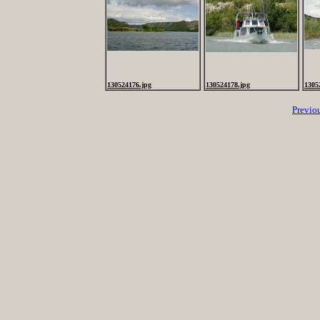
130524176.jpg
130524178.jpg
1305
Previo