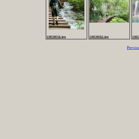
130530556.jpg
130530562.jpg
1305
Previo