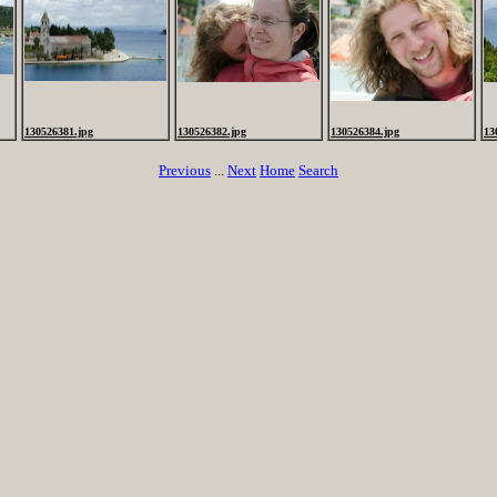
130526381.jpg
130526382.jpg
130526384.jpg
13
Previous
...
Next
Home
Search