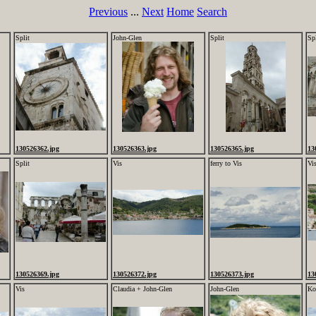
Previous
...
Next
Home
Search
Split
John-Glen
Split
Spl
130526362.jpg
130526363.jpg
130526365.jpg
13
Split
Vis
ferry to Vis
Vi
130526369.jpg
130526372.jpg
130526373.jpg
13
Vis
Claudia + John-Glen
John-Glen
Ko