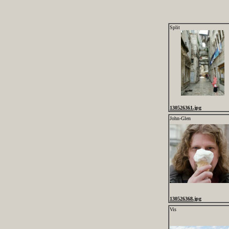
Split
130526361.jpg
John-Glen
130526368.jpg
Vis