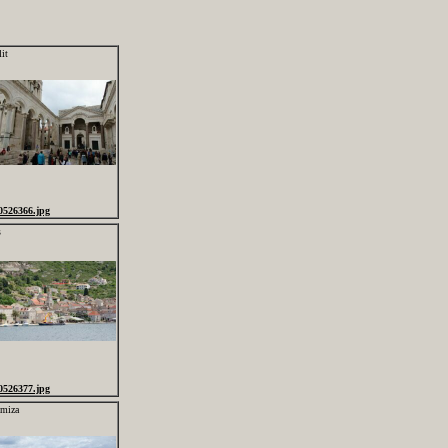
it
0526366.jpg
s
0526377.jpg
miza