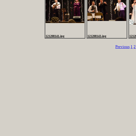
121208141.jpg
121208143.jpg
1212
Previous
1
2