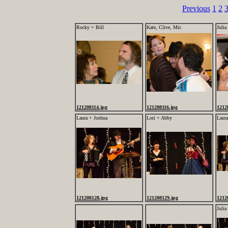
Previous
1
2
Rocky + Bill
Kate, Clive, Mic
Julia
121208114.jpg
121208116.jpg
1212
Laura + Joshua
Lori + Abby
Laura
121208128.jpg
121208129.jpg
1212
Julia