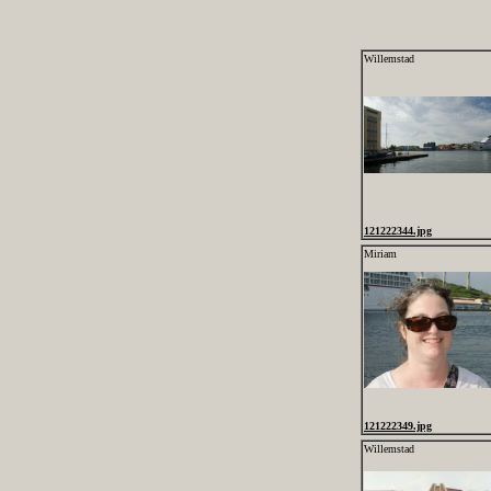
Willemstad
121222344.jpg
Miriam
121222349.jpg
Willemstad