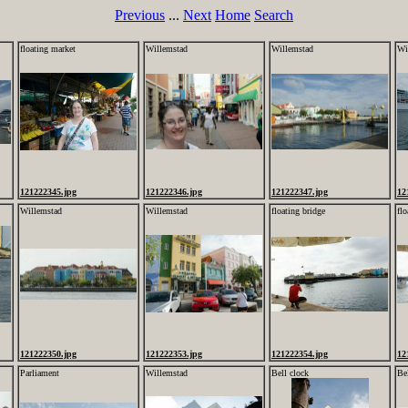
Previous
...
Next
Home
Search
floating market
Willemstad
Willemstad
Wi
121222345.jpg
121222346.jpg
121222347.jpg
12
Willemstad
Willemstad
floating bridge
flo
121222350.jpg
121222353.jpg
121222354.jpg
12
Parliament
Willemstad
Bell clock
Be