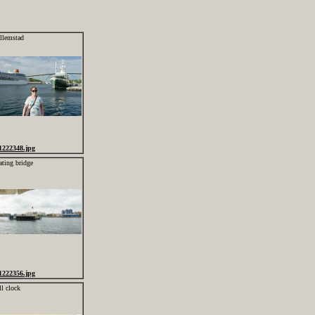
llemstad
1222348.jpg
ating bridge
1222356.jpg
ll clock