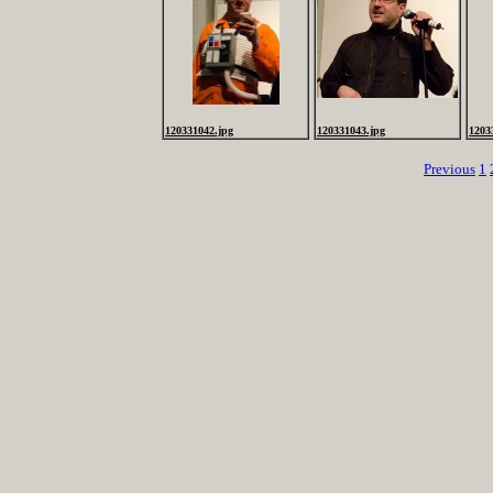
120331042.jpg
120331043.jpg
1203
Previous
1