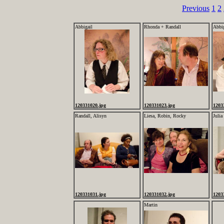
Previous
1
2
Abbigail
Rhonda + Randall
Abbig
120331020.jpg
120331023.jpg
1203
Randall, Alisyn
Liesa, Robin, Rocky
Julia
120331031.jpg
120331032.jpg
1203
Martin