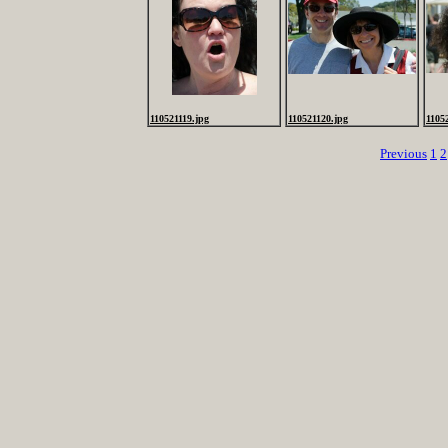
110521119.jpg
110521120.jpg
1105
Previous
1
2