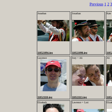
Previous
1
2
Jonathan
Jonathan
Kate
110521094.jpg
110521098.jpg
1105
Lawrence
Joey + Ali
Ali
110521110.jpg
110521113.jpg
1105
Elizabeth
Lawrence + Lori
Eliza