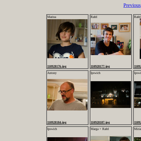
Previous
Marina
Rafel
Rafel
110928176.jpg
110928177.jpg
1109
Antony
Ipswich
Ipsw
110928184.jpg
110928187.jpg
1109
Ipswich
Marga + Rafel
Miri