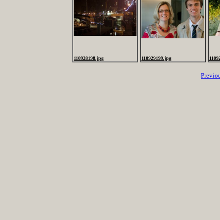
110928198.jpg
110929199.jpg
1109
Previo