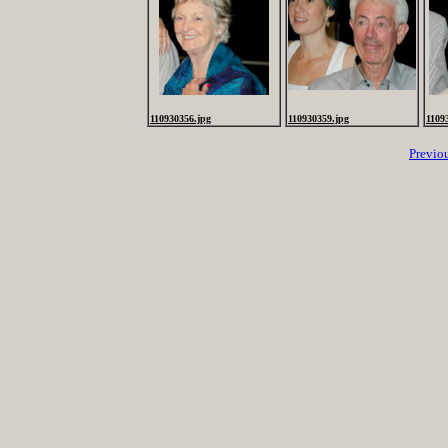
110930356.jpg
110930359.jpg
1109
Previo