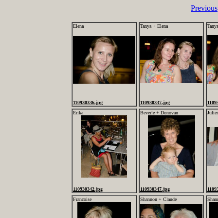
Previous
Elena
Tanya + Elena
Tanya
110930336.jpg
110930337.jpg
1109
Erika
Beverle + Donovan
Julie
110930342.jpg
110930347.jpg
1109
Francoise
Shannon + Claude
Shan