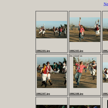
Ne
10062101.jpg
10062103.jpg
1006
Jen joined us
10062107.jpg
10062108.jpg
1006