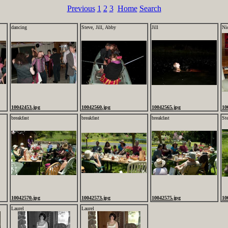
Previous
1
2
3
Home
Search
dancing
Steve, Jill, Abby
Jill
Ni
10042453.jpg
10042560.jpg
10042565.jpg
10
breakfast
breakfast
breakfast
Ste
10042570.jpg
10042573.jpg
10042575.jpg
10
Laurel
Laurel