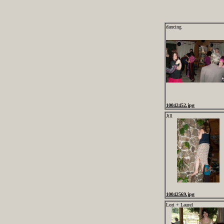
dancing
10042452.jpg
Jill
10042569.jpg
Lori + Laurel