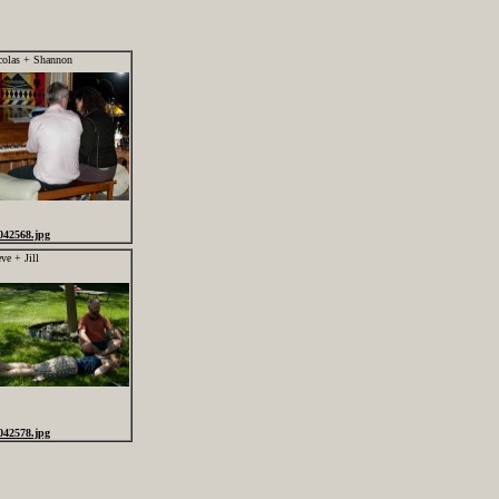
colas + Shannon
042568.jpg
ve + Jill
042578.jpg