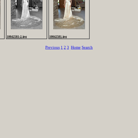
10042581-2.jpg
10042581.jpg
Previous
1
2
3
Home
Search