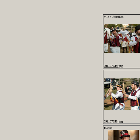
Mic + Jonathan
091107039.jpg
091107053.jpg
Joshua