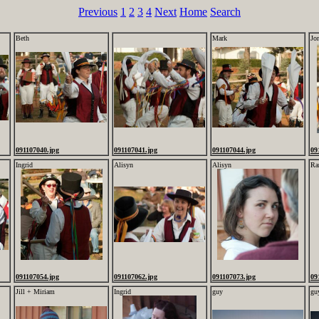
Previous
1
2
3
4
Next
Home
Search
Beth
Mark
Jo
091107040.jpg
091107041.jpg
091107044.jpg
09
Ingrid
Alisyn
Alisyn
Ra
091107054.jpg
091107062.jpg
091107073.jpg
09
Jill + Miriam
Ingrid
guy
gu