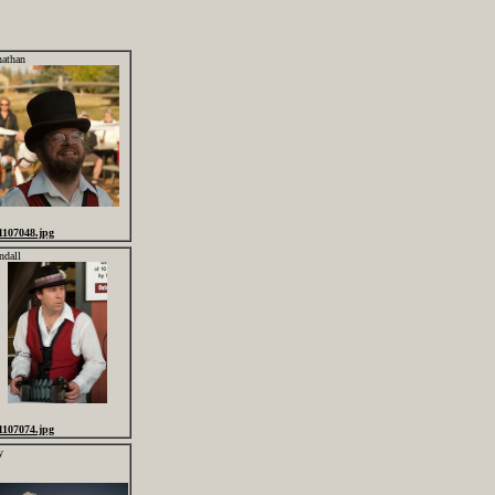
nathan
1107048.jpg
ndall
1107074.jpg
y