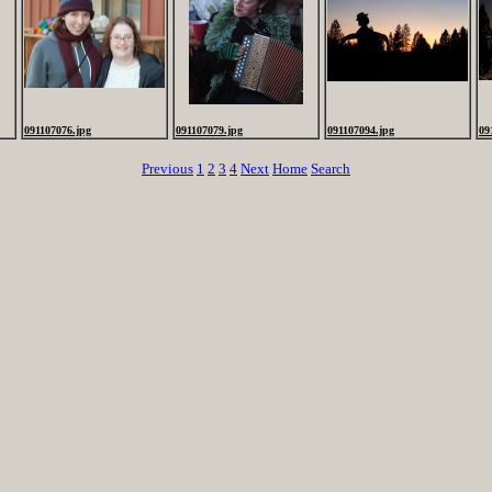
091107076.jpg
091107079.jpg
091107094.jpg
09
Previous
1
2
3
4
Next
Home
Search