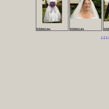
07020413.jpg
07020415.jpg
0702
1
2
3