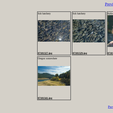
Prev
fish hatchery
fish hatchery
Kelle
07101327.jpg
07101329.jpg
0710
Oregon somewhere
07101341.jpg
Pre