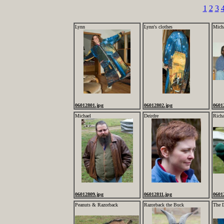
1
2
3
Lynn
Lynn's clothes
Micha
06012801.jpg
06012802.jpg
0601
Michael
Deirdre
Rich
06012809.jpg
06012811.jpg
0601
Peanuts & Razorback
Razorback the Buck
The 