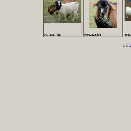
06012827.jpg
06012829.jpg
0601
1
2
3