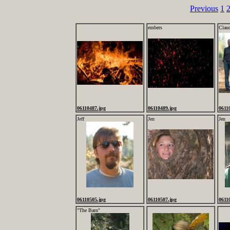
Previous
1
embers
Clau
06110487.jpg
06110489.jpg
0611
Jeff
Jen
Jen
06110505.jpg
06110507.jpg
0611
"The Barn"