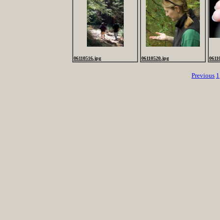
06110516.jpg
06110520.jpg
0611
Previous
1