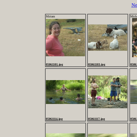
Ne
Miriam
Mich
05061101.jpg
05061103.jpg
0506
05061114.jpg
05061117.jpg
0506